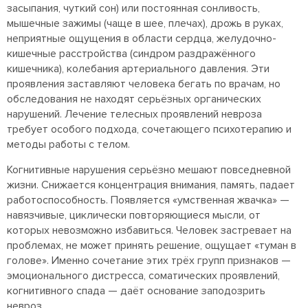
засыпания, чуткий сон) или постоянная сонливость,
мышечные зажимы (чаще в шее, плечах), дрожь в руках,
неприятные ощущения в области сердца, желудочно-
кишечные расстройства (синдром раздражённого
кишечника), колебания артериального давления. Эти
проявления заставляют человека бегать по врачам, но
обследования не находят серьёзных органических
нарушений. Лечение телесных проявлений невроза
требует особого подхода, сочетающего психотерапию и
методы работы с телом.
Когнитивные нарушения серьёзно мешают повседневной
жизни. Снижается концентрация внимания, память, падает
работоспособность. Появляется «умственная жвачка» —
навязчивые, циклически повторяющиеся мысли, от
которых невозможно избавиться. Человек застревает на
проблемах, не может принять решение, ощущает «туман в
голове». Именно сочетание этих трёх групп признаков —
эмоционального дистресса, соматических проявлений,
когнитивного спада — даёт основание заподозрить
невроз.