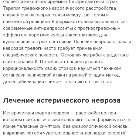
является неконтролируемый, беспредметный страх.
Терапия тревожного невротического расстройства
направлена на разрыв связи между триггером и
панической реакцией. В фармакотерапии используются
современные антидепрессанты с противотревожным
эффектом, короткие курсы анксиолитиков для
купирования острых состояний. Лечение невроза страха и
неврозов тревоги часто требует применения
специфических лекарств. Основная же работа ведётся в
психотерапии: КПТ помогает пациенту понять
иррациональность своих страхов, научиться техникам
остановки панической атаки на ранней стадии, метод
десенсибилизации снижает реакцию на триггеры.
Лечение истерического невроза
Истерическая форма невроза — расстройство, при
котором психологический конфликт трансформируется в
яркие телесные симптомы без физиологической основы
(параличи, потеря чувствительности, припадки, слепота).