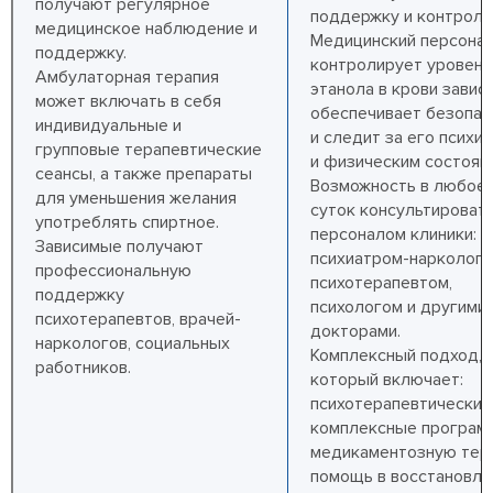
получают регулярное
поддержку и контроль
медицинское наблюдение и
Медицинский персона
поддержку.
контролирует уровень
Амбулаторная терапия
этанола в крови завис
может включать в себя
обеспечивает безопас
индивидуальные и
и следит за его психи
групповые терапевтические
и физическим состоян
сеансы, а также препараты
Возможность в любое
для уменьшения желания
суток консультировать
употреблять спиртное.
персоналом клиники:
Зависимые получают
психиатром-нарколого
профессиональную
психотерапевтом,
поддержку
психологом и другими
психотерапевтов, врачей-
докторами.
наркологов, социальных
Комплексный подход,
работников.
который включает:
психотерапевтические
комплексные програм
медикаментозную тер
помощь в восстановле