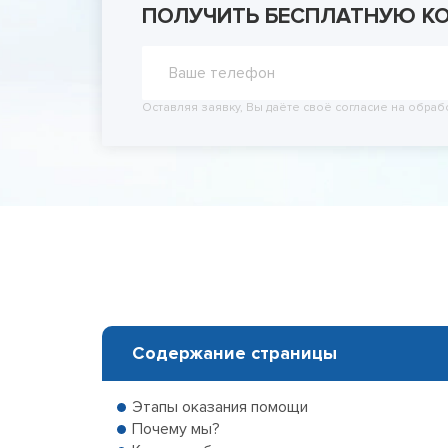
ПОЛУЧИТЬ БЕСПЛАТНУЮ К
Принудит
Вывод из
Вывод из
Оставляя заявку, Вы даёте своё согласие на обраб
Содержание страницы
Этапы оказания помощи
Почему мы?