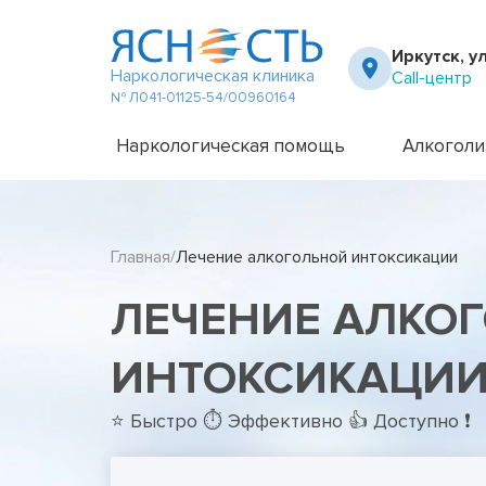
Иркутск, у
Наркологическая клиника
Call-центр
№ Л041-01125-54/00960164
Наркологическая помощь
Алкоголи
Частный вытрезвитель
Амбулато
Наркологическая клиника
Капельни
Главная
Лечение алкогольной интоксикации
Телефон доверия
Капельни
Терапевт на дом
Кодирова
ЛЕЧЕНИЕ АЛКО
Кодирова
Лечение 
Лечение 
ИНТОКСИКАЦИИ 
Лечение 
Лечение 
⭐ Быстро ⏱ Эффективно 👍 Доступно ❗
Лечение 
Лечение 
Подростк