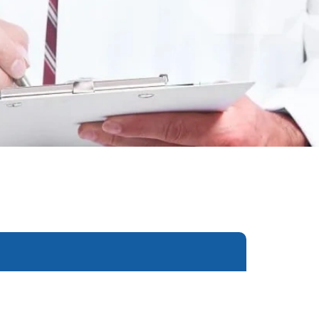
еследования
ессивно-компульсивного
х атак
нии
ии
мости
о расстройства