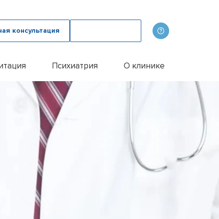
ная консультация
Вызвать врача
итация
Психиатрия
О клинике
олога
ов
Наши врачи
дому
зма с психологом
p
Фотогалерея
лом
и
итации алкоголиков
Лицензии и сертификаты
иванием ампулы
ицы
итация наркозависимых
Отзывы
цы у пожилых людей
Цены
цы у женщин
Контакты
м
ого расстройства
и
и
и
Эспераль
офобии
енко
и