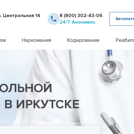
л. Центральная 14
8 (800) 302-43-06
Бесплат
24/7. Анонимно.
зм
Наркомания
Кодирование
Реабил
рное лечение алкоголизма
Детоксикация наркозависимых
Кодирование Аквилонг
Консультация псих
12 шаг
ца от похмелья
Кодирование от наркомании
Кодирование алкоголизма на 
Лечение алкоголи
Day To
ца от запоя
Лечение героиновой зависимости
Кодирование алкоголизма уко
Лечение анорекси
Реабил
ние лазером
Лечение наркомании амбулаторно
Кодирование алкоголизма вш
Лечение бессонн
Реабил
ГОЛЬНОЙ
ние методом Рожнова
Лечение наркомании у подростков
Кодирование Двойной Блок
Лечение бессонни
алкоголизма
Лечение наркомании в стационаре
Кодирование гипнозом
Лечение бессонни
алкоголизма пожилых
Лечение спайсовой зависимости
Кодирование иглоукалывание
Лечение биполярн
В ИРКУТСКЕ
алкоголизма в стационаре
Лечение табакокурения
Кодирование Налтрексоном
Лечение булимии
алкогольной интоксикации
Лечение токсикомании
Кодирование наркозависимост
Лечение деменци
пивного алкоголизма
Лечение зависимости от Гашиша
Кодирование от алкоголизма
Лечение депресси
женского алкоголизма
Лечение зависимости от Лирики
Кодирование от алкоголизма 
Лечение дисморф
овый алкоголизм
Лечение зависимости от Мефедрона
Кодирование по методу Довж
Лечение игромани